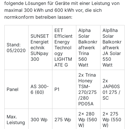
folgende Lösungen für Geräte mit einer Leistung von
maximal 300 kWh und 600 kWh vor, die sich
normkonform betreiben lassen:
EET
Alpha
Alpßha
SUNSET
Efficient
Solar
Solar
Energiet
Energy
Balkonkr
Balkonkr
Stand:
echnik
Technol
aftwerk
aftwerk
05/2020
SUNpay
ogy
Trina
JA Solar
300
LIGHTM
560
550
ATE G
Watt
Watt
2x Trina
Honey
2x
AS 300-
TSM-
JAP60S
Panel
P1
6 (60)
270/275
01 275 /
/280
SC
PD05A
2x 280
2x 275
Max.
300 Wp
275 Wp
Wp (560
Wp (550
Leistung
W)
W)