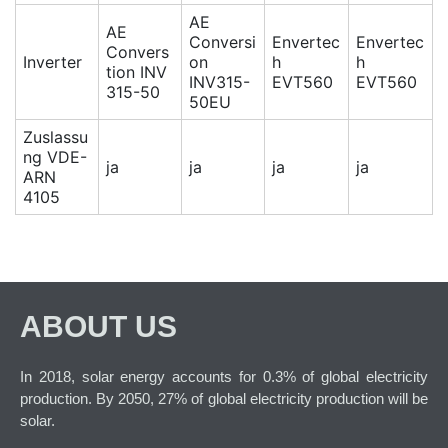
AE
AE
Conversi
Envertec
Envertec
Convers
Inverter
on
h
h
tion INV
INV315-
EVT560
EVT560
315-50
50EU
Zuslassu
ng VDE-
ja
ja
ja
ja
ARN
4105
ABOUT US
In 2018, solar energy accounts for 0.3% of global electricity
production. By 2050, 27% of global electricity production will be
solar.