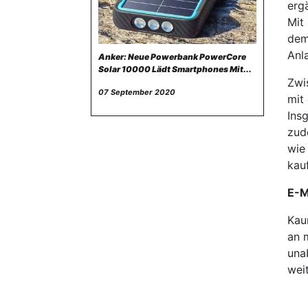
erg
Mit
dem
Anl
Anker: Neue Powerbank PowerCore
Solar 10000 Lädt Smartphones Mit...
Zwi
07 September 2020
mit
Ins
zud
wie
kau
E-M
Kau
an 
una
weit