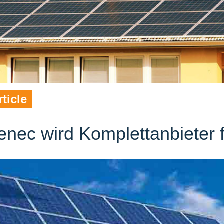
rticle
enec wird Komplettanbieter