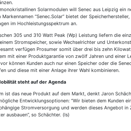
änzen.
 monokristallinen Solarmodulen will Senec aus Leipzig ein 
 Markennamen “Senec.Solar” bietet der Speicherhersteller,
agen im Hochleistungsspektrum an.
schen 305 und 310 Watt Peak (Wp) Leistung liefern die einz
 einem Stromspeicher, sowie Wechselrichter und Unterkons
gesamt verfügen Prosumer somit über drei bis zehn Kilowat
em mit einer Produktgarantie von zwölf Jahren und einer L
 vor können Kunden auch nur einen Speicher oder die Senec 
fen und diese mit einer Anlage ihrer Wahl kombinieren.
obilität steht auf der Agenda
m ist das neue Produkt auf dem Markt, denkt Jaron Schäch
mögliche Entwicklungsoptionen: “Wir bieten dem Kunden ei
bhängige Stromversorgung und werden dieses Angebot in Zu
er ausbauen”, so Schächter. (ls)