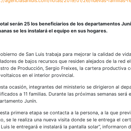
p://agenciasanluis.com/notas/2019/01/26/nuevas-familias-rec
total serán 25 los beneficiarios de los departamentos Jun
anas se les instalará el equipo en sus hogares.
obierno de San Luis trabaja para mejorar la calidad de vida 
adores de bajos recursos que residen alejados de la red el
istro de Producción, Sergio Freixes, la cartera productiva 
voltaicos en el interior provincial.
sta ocasión, integrantes del ministerio se dirigieron al d
ificados a 11 familias. Durante las próximas semanas será e
artamento Junín.
esta primera etapa se contacta a la persona, a la que prev
o, se le realiza una nueva visita donde se le entrega el ce
Luis le entregará e instalará la pantalla solar”, informaron d