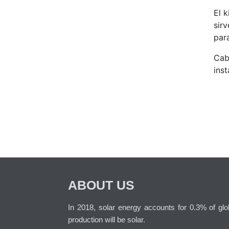
El k
sirv
para
Cabe
ins
ABOUT US
In 2018, solar energy accounts for 0.3% of globa
production will be solar.