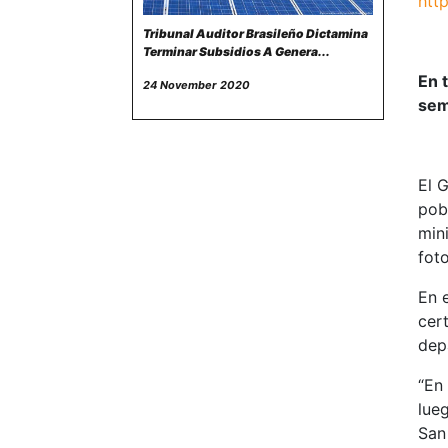
htt
Tribunal Auditor Brasileño Dictamina
Terminar Subsidios A Genera...
En 
24 November 2020
sem
El G
pobl
min
foto
En e
cert
dep
“En 
lueg
San 