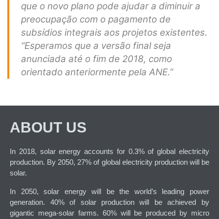
que o novo plano pode ajudar a diminuir a
preocupação com o pagamento de
subsídios integrais aos projetos existentes.
“Esperamos que a versão final seja
anunciada até o fim de 2018, como
orientado anteriormente pela ANE.”
ABOUT US
In 2018, solar energy accounts for 0.3% of global electricity
production. By 2050, 27% of global electricity production will be
solar.
In 2050, solar energy will be the world’s leading power
generation. 40% of solar production will be achieved by
gigantic mega-solar farms. 60% will be produced by micro