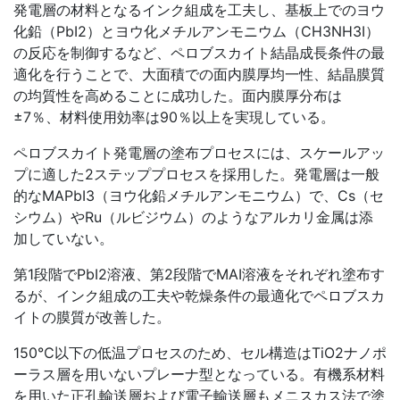
発電層の材料となるインク組成を工夫し、基板上でのヨウ
化鉛（PbI2）とヨウ化メチルアンモニウム（CH3NH3I）
の反応を制御するなど、ペロブスカイト結晶成長条件の最
適化を行うことで、大面積での面内膜厚均一性、結晶膜質
の均質性を高めることに成功した。面内膜厚分布は
±7％、材料使用効率は90％以上を実現している。
ペロブスカイト発電層の塗布プロセスには、スケールアッ
プに適した2ステッププロセスを採用した。発電層は一般
的なMAPbI3（ヨウ化鉛メチルアンモニウム）で、Cs（セ
シウム）やRu（ルビジウム）のようなアルカリ金属は添
加していない。
第1段階でPbI2溶液、第2段階でMAI溶液をそれぞれ塗布す
るが、インク組成の工夫や乾燥条件の最適化でペロブスカ
イトの膜質が改善した。
150℃以下の低温プロセスのため、セル構造はTiO2ナノポ
ーラス層を用いないプレーナ型となっている。有機系材料
を用いた正孔輸送層および電子輸送層もメニスカス法で塗