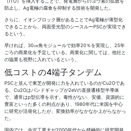
（ITO）を挿入することで、発電層からのヨウ素の拡散を
防止し、Ag電極の腐食を抑制する技術を開発した。
さらに、イオンブロック層があることでAg電極が薄型化
できることから、両面受光型のシースルーPSCが実現でき
るという。
早ければ、30㎝角モジュールで効率20％を実現し、25年
ごろの商業化を予定している。商業化に関しては、他社と
の協業も視野に入れているという。
低コストの4端子タンデム
PSCと並んで東芝が開発に力を入れているのがCu2Oであ
る。Cu2Oはバンドギャップが2eVの直接遷移型半導体
で、通常はp型伝導を示す。毒性がない、安価、資源的に
豊富といった多くの利点があり、1980年代に米国を中心
に研究が活発化したが、変換効率がなかなか上がらなかっ
た。
国内では、金沢工業大が2000年代から積極的に研究開発