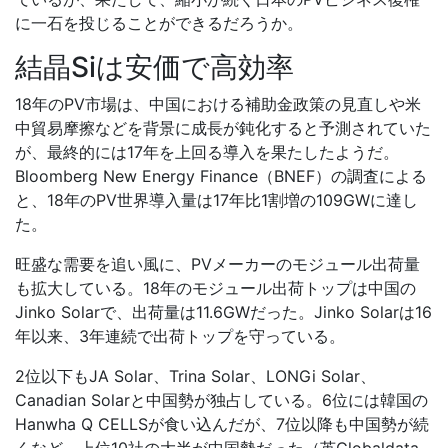
に一石を投じることができるだろうか。
結晶Siは安価で高効率
18年のPV市場は、中国における補助金政策の見直しや米
中貿易摩擦などを背景に成長が鈍化すると予測されていた
が、最終的には17年を上回る導入を果たしたようだ。
Bloomberg New Energy Finance（BNEF）の調査による
と、18年のPV世界導入量は17年比1割増の109GWに達し
た。
旺盛な需要を追い風に、PVメーカーのモジュール出荷量
も拡大している。18年のモジュール出荷トップは中国の
Jinko Solarで、出荷量は11.6GWだった。Jinko Solarは16
年以来、3年連続で出荷トップを守っている。
2位以下もJA Solar、Trina Solar、LONGi Solar、
Canadian Solarと中国勢が独占している。6位には韓国の
Hanwha Q CELLSが食い込んだが、7位以降も中国勢が続