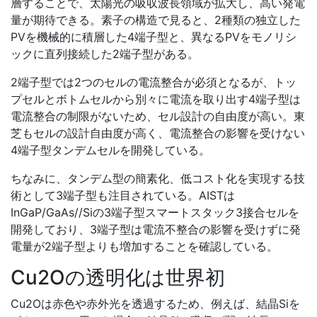
層することで、太陽光の吸収波長領域が拡大し、高い発電
量が期待できる。素子の構造で見ると、2種類の独立した
PVを機械的に積層した4端子型と、異なるPVをモノリシ
ックに直列接続した2端子型がある。
2端子型では2つのセルの電流整合が必須となるが、トッ
プセルとボトムセルから別々に電流を取り出す4端子型は
電流整合の制限がないため、セル設計の自由度が高い。東
芝もセルの設計自由度が高く、電流整合の影響を受けない
4端子型タンデムセルを開発している。
ちなみに、タンデム型の簡素化、低コスト化を実現する技
術として3端子型も注目されている。AISTは
InGaP/GaAs//Siの3端子型スマートスタック3接合セルを
開発しており、3端子型は電流不整合の影響を受けずに発
電量が2端子型よりも増加することを確認している。
Cu2Oの透明化は世界初
Cu2Oは赤色や赤外光を透過するため、例えば、結晶Siを