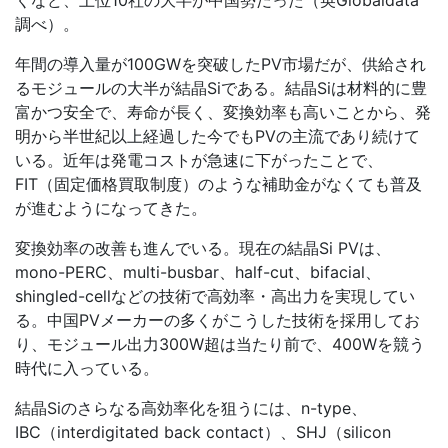
くなど、上位10社の大半が中国勢だった（英Globaldata
調べ）。
年間の導入量が100GWを突破したPV市場だが、供給され
るモジュールの大半が結晶Siである。結晶Siは材料的に豊
富かつ安全で、寿命が長く、変換効率も高いことから、発
明から半世紀以上経過した今でもPVの主流であり続けて
いる。近年は発電コストが急速に下がったことで、
FIT（固定価格買取制度）のような補助金がなくても普及
が進むようになってきた。
変換効率の改善も進んでいる。現在の結晶Si PVは、
mono-PERC、multi-busbar、half-cut、bifacial、
shingled-cellなどの技術で高効率・高出力を実現してい
る。中国PVメーカーの多くがこうした技術を採用してお
り、モジュール出力300W超は当たり前で、400Wを競う
時代に入っている。
結晶Siのさらなる高効率化を狙うには、n-type、
IBC（interdigitated back contact）、SHJ（silicon