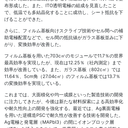
布形成した。また、ITO透明電極の組成を見直したこと
で、低温でも多結晶化することに成功し、シート抵抗を下
げることができた。
さらに、フィルム基板向けスクライブ技術やセル間への補
助電極配置などで、セル間の抵抗値がガラス基板並みに下
がり、変換効率が改善した。
フィルム基板を用いた703c㎡のモジュールで11.7％の世界
最高効率を実現したが、現在は12.25％（社内測定）まで
効率が改善している。また、ガラス基板（802c㎡）では
11.64％、5cm角（27.04c㎡）のフィルム基板では13.7％
の変換効率を実現している。
これまでは、大面積化や均一成膜といった製造技術の開発
に注力してきたが、今後は新たな材料探索による高効率化
や耐久性向上の開発を強化する。最近では、Ag裏面電極
を用いた逆構造PSCで耐久性が改善する技術を開発した。
Ag電極と発電層（MAPbI3）の間にイオンブロック層