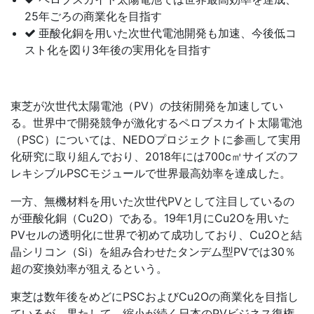
25年ごろの商業化を目指す
亜酸化銅を用いた次世代電池開発も加速、今後低コ
スト化を図り3年後の実用化を目指す
東芝が次世代太陽電池（PV）の技術開発を加速してい
る。世界中で開発競争が激化するペロブスカイト太陽電池
（PSC）については、NEDOプロジェクトに参画して実用
化研究に取り組んでおり、2018年には700c㎡サイズのフ
レキシブルPSCモジュールで世界最高効率を達成した。
一方、無機材料を用いた次世代PVとして注目しているの
が亜酸化銅（Cu2O）である。19年1月にCu2Oを用いた
PVセルの透明化に世界で初めて成功しており、Cu2Oと結
晶シリコン（Si）を組み合わせたタンデム型PVでは30％
超の変換効率が狙えるという。
東芝は数年後をめどにPSCおよびCu2Oの商業化を目指し
ているが、果たして、縮小が続く日本のPVビジネス復権