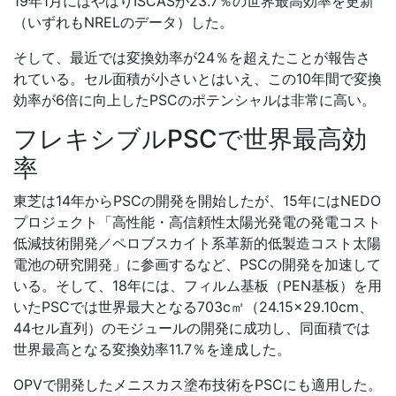
19年1月にはやはりISCASが23.7％の世界最高効率を更新
（いずれもNRELのデータ）した。
そして、最近では変換効率が24％を超えたことが報告さ
れている。セル面積が小さいとはいえ、この10年間で変換
効率が6倍に向上したPSCのポテンシャルは非常に高い。
フレキシブルPSCで世界最高効
率
東芝は14年からPSCの開発を開始したが、15年にはNEDO
プロジェクト「高性能・高信頼性太陽光発電の発電コスト
低減技術開発／ペロブスカイト系革新的低製造コスト太陽
電池の研究開発」に参画するなど、PSCの開発を加速して
いる。そして、18年には、フィルム基板（PEN基板）を用
いたPSCでは世界最大となる703c㎡（24.15×29.10cm、
44セル直列）のモジュールの開発に成功し、同面積では
世界最高となる変換効率11.7％を達成した。
OPVで開発したメニスカス塗布技術をPSCにも適用した。