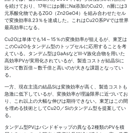
を続けており、17年にはp層にNa添加のCu2O、n層には3
元系酸化物であるZGO（Zn2GeO4）を組み合わせたセル
で変換効率8.23％を達成した。これはCu2O系PVでは世界
最高効率になる。
Cu2Oは単体でも14～15％の変換効率が狙えるが、東芝は
このCu2Oをタンデム型のトップセルに応用することを考
えている。タンデム型はGaAsなどⅢ-Ⅴ族化合物を用いた
高効率PVが実用化されているが、製造コストが結晶Siに
比べて数百倍～数千倍と高いのが大きな課題となってい
る。
一方、現在主流の結晶Siは変換効率が高く、製造コストも
急激に低下しているが、変換効率が理論限界に近づいてお
り、これ以上の大幅な伸びは期待できない。東芝はこの間
を埋める技術としてCu2O／Siのタンデム型を提案してい
る。
タンデム型PVはバンドギャップの異なる2種類のPVを積