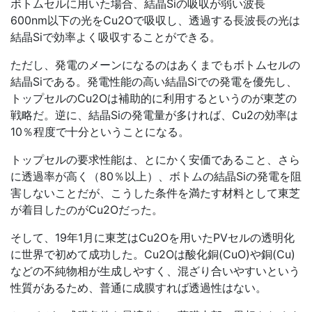
ボトムセルに用いた場合、結晶Siの吸収が弱い波長
600nm以下の光をCu2Oで吸収し、透過する長波長の光は
結晶Siで効率よく吸収することができる。
ただし、発電のメーンになるのはあくまでもボトムセルの
結晶Siである。発電性能の高い結晶Siでの発電を優先し、
トップセルのCu2Oは補助的に利用するというのが東芝の
戦略だ。逆に、結晶Siの発電量が多ければ、Cu2の効率は
10％程度で十分ということになる。
トップセルの要求性能は、とにかく安価であること、さら
に透過率が高く（80％以上）、ボトムの結晶Siの発電を阻
害しないことだが、こうした条件を満たす材料として東芝
が着目したのがCu2Oだった。
そして、19年1月に東芝はCu2Oを用いたPVセルの透明化
に世界で初めて成功した。Cu2Oは酸化銅(CuO)や銅(Cu)
などの不純物相が生成しやすく、混ざり合いやすいという
性質があるため、普通に成膜すれば透過性はない。