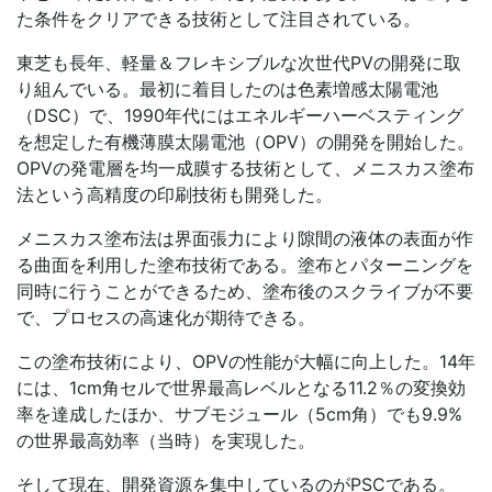
た条件をクリアできる技術として注目されている。
東芝も長年、軽量＆フレキシブルな次世代PVの開発に取
り組んでいる。最初に着目したのは色素増感太陽電池
（DSC）で、1990年代にはエネルギーハーベスティング
を想定した有機薄膜太陽電池（OPV）の開発を開始した。
OPVの発電層を均一成膜する技術として、メニスカス塗布
法という高精度の印刷技術も開発した。
メニスカス塗布法は界面張力により隙間の液体の表面が作
る曲面を利用した塗布技術である。塗布とパターニングを
同時に行うことができるため、塗布後のスクライブが不要
で、プロセスの高速化が期待できる。
この塗布技術により、OPVの性能が大幅に向上した。14年
には、1cm角セルで世界最高レベルとなる11.2％の変換効
率を達成したほか、サブモジュール（5cm角）でも9.9%
の世界最高効率（当時）を実現した。
そして現在、開発資源を集中しているのがPSCである。