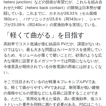
hetero junction）などの技術が有望だが、これらを組み合
わせたHBC（hetero back contact）の開発は日本勢が健
闘している。これまでに、カネカが26.33％（セル面積
180c㎡）、パナソニックが25.6％（同143c㎡）、シャー
プが25.09％（同240c㎡）の変換効率を実現している。
「軽くて曲がる」を目指す
高効率でコスト低減が進む結晶Si PVだが、課題がないわ
けではない。最も大きな問題はカバーガラスを使用してい
るため、モジュールが重くて硬いことだ。砂漠のような広
大な場所に設置するメガソーラーでは問題にならないが、
今後普及が期待されている分散電源の用途には好ましくな
い。
そこで注目されているのが軽量＆フレキシブルPVであ
る。軽くて曲がりやすいPVであれば、耐荷重が低い建物
の屋根やビルの壁面などにも容易に設置することができ
る。ただし、実用化を考えた場合、高い変換効率、低コス
トといった要件を同時に満たす必要がある。PSCはこうし