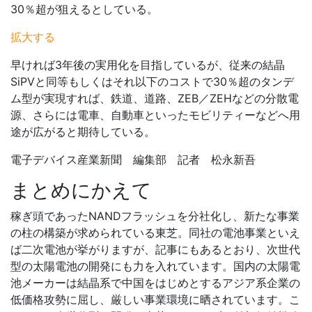
30％超が狙えるとしている。
拡大する
早ければ3年後の実用化を目指しているが、従来の結晶
SiPVと同等もしくはそれ以下のコストで30％超のタンデ
ム型が実現すれば、鉄道、道路、ZEB／ZEHなどの分散電
源、さらには電車、自動車といったモビリティーなどへ用
途が広がると期待している。
電子デバイス産業新聞 編集部 記者 松永新吾
まとめにかえて
稼ぎ頭であったNANDフラッシュを分社化し、新たな事業
の柱の構築が求められている東芝。同社の電池事業といえ
ば二次電池が挙がりますが、記事にもあるとおり、次世代
型の太陽電池の開発にも力を入れています。国内の太陽電
池メーカーは結晶系で中国をはじめとするアジア系企業の
低価格攻勢に屈し、厳しい事業環境に晒されています。こ