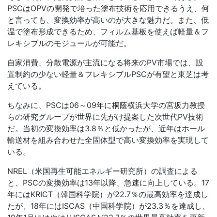
PSCはOPVの開発で培った塗布技術を応用できるうえ、何
と言っても、変換効率が高いのが大きな魅力だ。また、低
温で塗布形成できるため、フィルム基板を使えば軽量＆フ
レキシブルのモジュールが可能だ。
自家消費、分散電源が主流になる将来のPV市場では、設
置制約の少ない軽量＆フレキシブルPSCが有望と東芝は考
えている。
ちなみに、PSCは06～09年に桐蔭横浜大学の宮坂力教授
らの研究グループが世界に先がけ提案した次世代PV技術
だ。当初の変換効率は3.8％と低かったが、近年はホール
輸送材を組み合わせた全固体型で高い変換効率を実現して
いる。
NREL（米国再生可能エネルギー研究所）の調査による
と、PSCの変換効率は13年以降、急速に向上している。17
年にはKRICT（韓国科学院）が22.7％の最高効率を達成し
たが、18年にはISCAS（中国科学院）が23.3％を達成し、