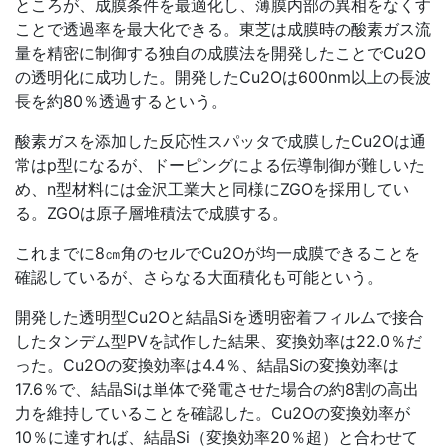
ところが、成膜条件を最適化し、薄膜内部の異相をなくす
ことで透過率を最大化できる。東芝は成膜時の酸素ガス流
量を精密に制御する独自の成膜法を開発したことでCu2O
の透明化に成功した。開発したCu2Oは600nm以上の長波
長を約80％透過するという。
酸素ガスを添加した反応性スパッタで成膜したCu2Oは通
常はp型になるが、ドーピングによる伝導制御が難しいた
め、n型材料には金沢工業大と同様にZGOを採用してい
る。ZGOは原子層堆積法で成膜する。
これまでに8㎝角のセルでCu2Oが均一成膜できることを
確認しているが、さらなる大面積化も可能という。
開発した透明型Cu2Oと結晶Siを透明密着フィルムで接合
したタンデム型PVを試作した結果、変換効率は22.0％だ
った。Cu2Oの変換効率は4.4％、結晶Siの変換効率は
17.6％で、結晶Siは単体で発電させた場合の約8割の高出
力を維持していることを確認した。Cu2Oの変換効率が
10％に達すれば、結晶Si（変換効率20％超）と合わせて