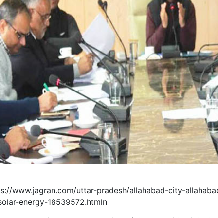
ps://www.jagran.com/uttar-pradesh/allahabad-city-allahaba
solar-energy-18539572.htmln