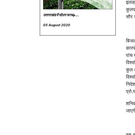
इलाहा
कुलप
उत्‍तराखंड में सोलर फार�...
सौर 
05 August 2020
बिजली
कारपो
पांच
विश्व
कुल 
विश्
निदेश
प्रो.
शनिवा
जाएग
इस स