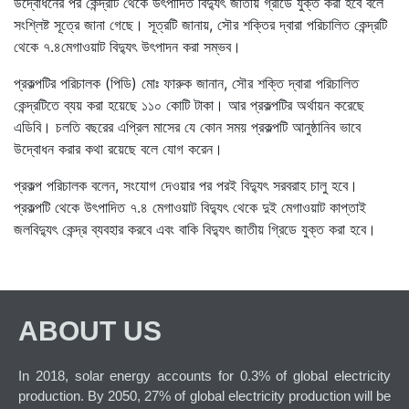
উদ্বোধনের পর কেন্দ্রটি থেকে উৎপাদিত বিদ্যুৎ জাতীয় গ্রীডে যুক্ত করা হবে বলে
সংশ্লিষ্ট সূত্রে জানা গেছে। সূত্রটি জানায়, সৌর শক্তির দ্বারা পরিচালিত কেন্দ্রটি
থেকে ৭.৪মেগাওয়াট বিদ্যুৎ উৎপাদন করা সম্ভব।
প্রকল্পটির পরিচালক (পিডি) মোঃ ফারুক জানান, সৌর শক্তি দ্বারা পরিচালিত
কেন্দ্রটিতে ব্যয় করা হয়েছে ১১০ কোটি টাকা। আর প্রকল্পটির অর্থায়ন করেছে
এডিবি। চলতি বছরের এপ্রিল মাসের যে কোন সময় প্রকল্পটি আনুষ্ঠানিব ভাবে
উদ্বোধন করার কথা রয়েছে বলে যোগ করেন।
প্রকল্প পরিচালক বলেন, সংযোগ দেওয়ার পর পরই বিদ্যুৎ সরবরাহ চালু হবে।
প্রকল্পটি থেকে উৎপাদিত ৭.৪ মেগাওয়াট বিদ্যুৎ থেকে দুই মেগাওয়াট কাপ্তাই
জলবিদ্যুৎ কেন্দ্র ব্যবহার করবে এবং বাকি বিদ্যুৎ জাতীয় গ্রিডে যুক্ত করা হবে।
ABOUT US
In 2018, solar energy accounts for 0.3% of global electricity
production. By 2050, 27% of global electricity production will be