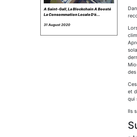
Dan
A Saint-Gall, La Blockchain A Boosté
La Consommation Locale D'é...
rec
31 August 2020
Lors
clim
Apr
sola
derr
Mio
des
Ces
et d
qui 
Ils 
Su