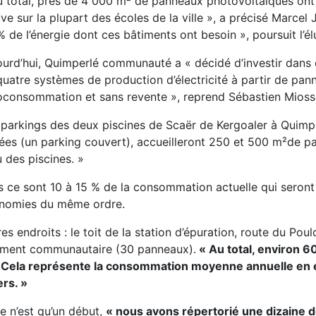
u total, près de 4 000 m² de panneaux photovoltaïques ont é
ve sur la plupart des écoles de la ville »
, a précisé Marcel
% de l’énergie dont ces bâtiments ont besoin »
, poursuit l’é
ourd’hui, Quimperlé communauté a
« décidé d’investir dans 
quatre systèmes de production d’électricité à partir de pa
oconsommation et sans revente »
, reprend Sébastien Mioss
 parkings des deux piscines de Scaër de Kergoaler à Quimpe
ées (un parking couvert), accueilleront 250 et 500 m²de 
u des piscines. »
s ce sont 10 à 15 % de la consommation actuelle qui seront 
nomies du même ordre.
es endroits : le toit de la station d’épuration, route du Po
iment communautaire (30 panneaux).
« Au total, environ 6
. Cela représente la consommation moyenne annuelle en él
ers. »
e n’est qu’un début,
« nous avons répertorié une dizaine de 