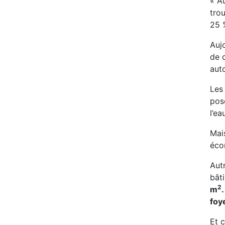
« A
trou
25 
Auj
de 
aut
Les
pos
l’ea
Mai
éco
Autr
bât
2
m
foy
Et c