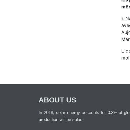
mêm
« N
avec
Auj
Mar
L’id
moi
ABOUT US
In 2018, solar energy accounts for 0.3% of globa
production will be solar.