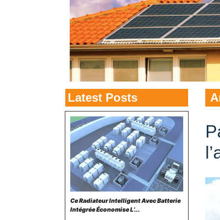
Latest Posts
A
P
l
Ce Radiateur Intelligent Avec Batterie
Intégrée Économise L’...