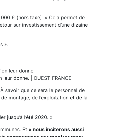
0 000 € (hors taxe).
« Cela permet de
tour sur investissement d’une dizaine
s »
.
u’on leur donne. | OUEST-FRANCE
À savoir que ce sera le personnel de
de montage, de l’exploitation et de la
er jusqu’à l’été 2020. »
communes. Et
« nous inciterons aussi
. Mais commençons par montrer nous-