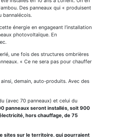
té installés en 10 ans à Lorient. On en
 Jambou. Des panneaux qui
« produisent
lu bannalécois.
cette énergie en engageant l’installation
nneaux photovoltaïque. En
ec.
rlé, une fois des structures ombrières
panneaux.
« Ce ne sera pas pour chauffer
ainsi, demain, auto-produits. Avec des
uldu (avec 70 panneaux) et celui du
00 panneaux seront installés, soit 900
ectricité, hors chauffage, de 75
sites sur le territoire, qui pourraient