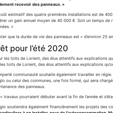
lement recevoir des panneaux. »
oût estimatif des quatre premières installations est de 40
érer un gain annuel moyen de 40 000 €. Soit un temps de re
nées. »
oter que la durée de vie des panneaux est
« d’environ 25 an
êt pour l’été 2020
les toits de Lorient, des élus attentifs aux explications q
mperlé communauté souhaite également travailler en régie. 
glo ou celui des communes, une fois formé, qui sera chargé 
ntenance des panneaux.
s
« travaux pourraient débuter avant la fin de l’année et s’étal
gglo soutiendra également financièrement les projets des 
 particuliers à en installer, pour de l’autoconsommation