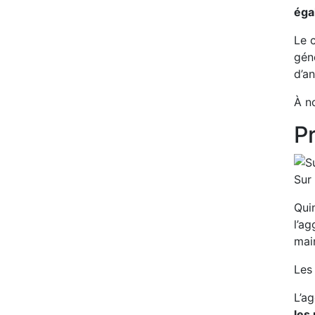
éga
Le c
gén
d’an
À n
Pr
Sur 
Qui
l’ag
mai
Le
L’a
les