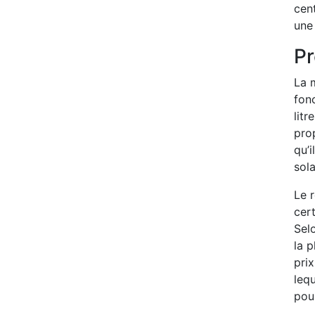
cent
une
Pr
La m
fonc
litr
prop
qu’i
sola
Le 
cert
Selo
la p
prix
lequ
pou