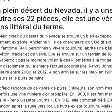
 plein désert du Nevada, il y a un
tre ses 22 pièces, elle est une vér
ns littéral du terme.
plein cœur du désert du Nevada se trouve un bien exceptio
ement extrême. Ancienne ville de chercheurs d’or, Goldfield,
e fantôme (440 personnes y vivent toujours), abrite une bât
éton, d’acier et de verre. Elle se trouve sur un terrain de 16
’aperçoit pas le moindre voisin à des kilomètres à la ronde
r d’isolement qui a amené l’actuel propriétaire, Randy Johns
ure entre 2000 et 2012. À son arrivée sur les lieux en 1999, 
urs et le puits de mine.
field regorge de ce genre de puits. D’ailleurs, son nom n’est 
efois une ville minière d’or prospère. En 1908, il est fait m
 le «Reno Gazette Journal». En 1912, elle comptait déjà 20 
andon après la ruée vers l’or. La hutte existe toujours. Mais e
eresse de Johnston pour laquelle l’Américain s’est littérale