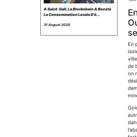
A Saint-Gall, La Blockchain A Boosté
En
La Consommation Locale D'é...
Ou
31 August 2020
se
En 
isol
vill
de b
on n
dési
deme
mine
Gold
autr
dans
l’ab
fort