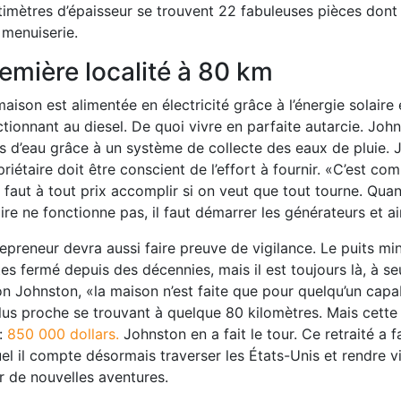
imètres d’épaisseur se trouvent 22 fabuleuses pièces dont d
 menuiserie.
emière localité à 80 km
aison est alimentée en électricité grâce à l’énergie solaire 
tionnant au diesel. De quoi vivre en parfaite autarcie. Joh
es d’eau grâce à un système de collecte des eaux de pluie. J
riétaire doit être conscient de l’effort à fournir. «C’est co
l faut à tout prix accomplir si on veut que tout tourne. Qu
ire ne fonctionne pas, il faut démarrer les générateurs et ain
repreneur devra aussi faire preuve de vigilance. Le puits m
es fermé depuis des décennies, mais il est toujours là, à s
n Johnston, «la maison n’est faite que pour quelqu’un capabl
lus proche se trouvant à quelque 80 kilomètres. Mais cette 
:
850 000 dollars.
Johnston en a fait le tour. Ce retraité a f
el il compte désormais traverser les États-Unis et rendre vis
r de nouvelles aventures.