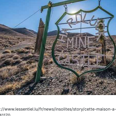
p://www.lessentiel.lu/fr/news/insolites/story/cette-maison-
41170