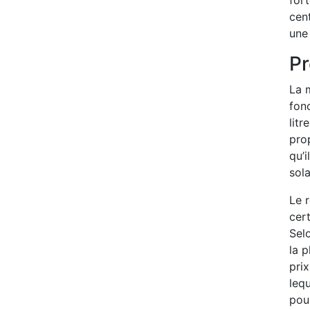
cent
une
Pr
La m
fonc
litr
prop
qu’i
sola
Le 
cert
Selo
la p
prix
lequ
pou