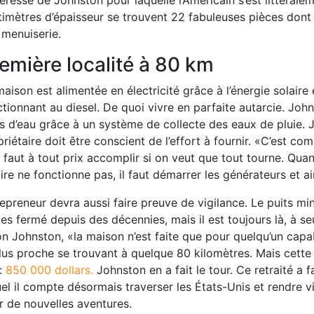
imètres d’épaisseur se trouvent 22 fabuleuses pièces dont d
 menuiserie.
emière localité à 80 km
aison est alimentée en électricité grâce à l’énergie solaire 
tionnant au diesel. De quoi vivre en parfaite autarcie. Joh
es d’eau grâce à un système de collecte des eaux de pluie. J
riétaire doit être conscient de l’effort à fournir. «C’est co
l faut à tout prix accomplir si on veut que tout tourne. Qu
ire ne fonctionne pas, il faut démarrer les générateurs et ain
repreneur devra aussi faire preuve de vigilance. Le puits m
es fermé depuis des décennies, mais il est toujours là, à s
n Johnston, «la maison n’est faite que pour quelqu’un capabl
lus proche se trouvant à quelque 80 kilomètres. Mais cette 
:
850 000 dollars.
Johnston en a fait le tour. Ce retraité a f
el il compte désormais traverser les États-Unis et rendre vis
r de nouvelles aventures.