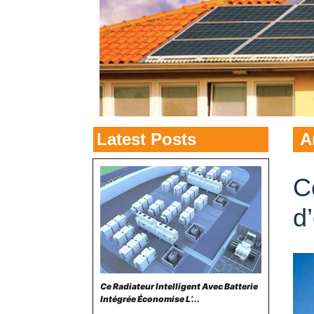
Latest Posts
A
C
d’
Ce Radiateur Intelligent Avec Batterie
Intégrée Économise L’...