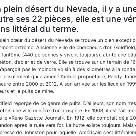
 plein désert du Nevada, il y a un
tre ses 22 pièces, elle est une vér
ns littéral du terme.
plein cœur du désert du Nevada se trouve un bien exceptio
ement extrême. Ancienne ville de chercheurs d’or, Goldfield,
e fantôme (440 personnes y vivent toujours), abrite une bât
éton, d’acier et de verre. Elle se trouve sur un terrain de 16
’aperçoit pas le moindre voisin à des kilomètres à la ronde
r d’isolement qui a amené l’actuel propriétaire, Randy Johns
ure entre 2000 et 2012. À son arrivée sur les lieux en 1999, 
urs et le puits de mine.
field regorge de ce genre de puits. D’ailleurs, son nom n’est 
efois une ville minière d’or prospère. En 1908, il est fait m
 le «Reno Gazette Journal». En 1912, elle comptait déjà 20 
andon après la ruée vers l’or. La hutte existe toujours. Mais e
eresse de Johnston pour laquelle l’Américain s’est littérale