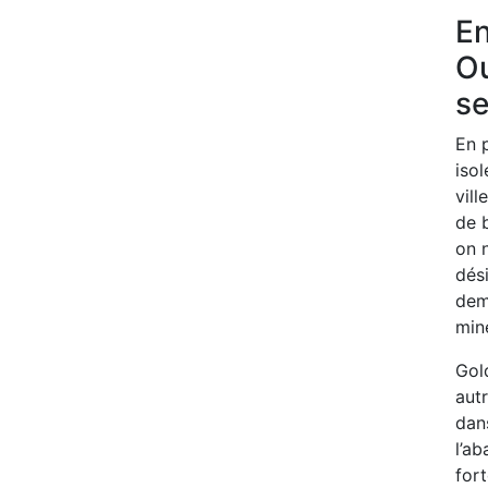
En
Ou
se
En 
isol
vill
de b
on n
dési
deme
mine
Gold
autr
dans
l’ab
fort