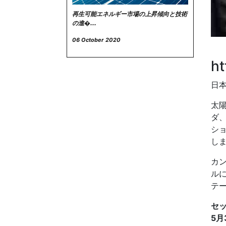
再生可能エネルギー市場の上昇傾向と技術
の進�...
06 October 2020
ht
日
太陽
ダ、
ショ
し
カ
ル
テ
セ
5月