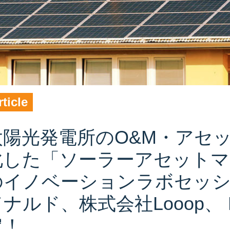
rticle
太陽光発電所のO&M・アセ
化した「ソーラーアセットマ
のイノベーションラボセッ
ナルド、株式会社Looop、 R
定！