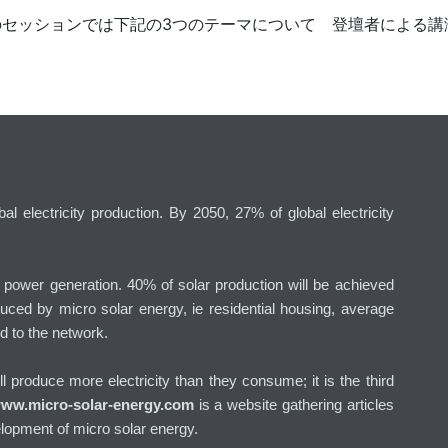
のセッションでは下記の3つのテーマについて 登壇者による講
l electricity production. By 2050, 27% of global electricity
g power generation. 40% of solar production will be achieved
uced by micro solar energy, ie residential housing, average
d to the network.
will produce more electricity than they consume; it is the third
ww.micro-solar-energy.com
is a website gathering articles
lopment of micro solar energy.