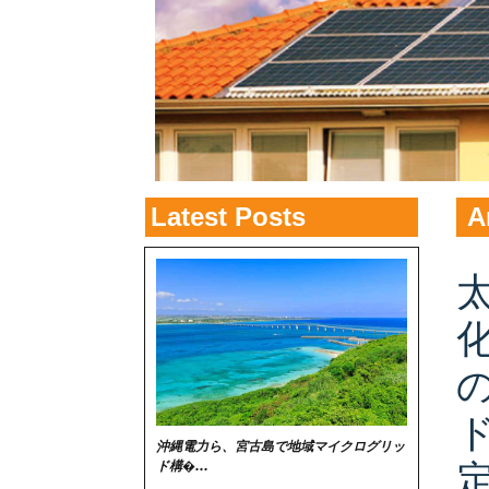
Latest Posts
A
ド
沖縄電力ら、宮古島で地域マイクログリッ
ド構�...